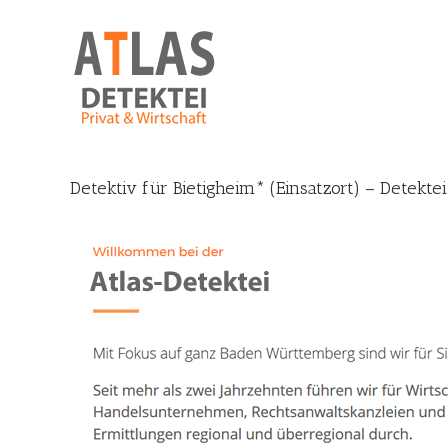
Skip
to
content
Detektiv für Bietigheim* (Einsatzort) – Detekte