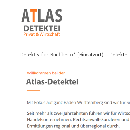
Skip
to
content
Detektiv für Buchheim* (Einsatzort) – Detektei