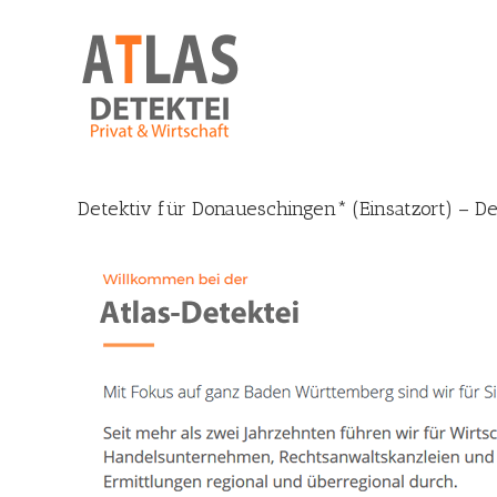
Skip
to
content
Detektiv für Donaueschingen* (Einsatzort) – De