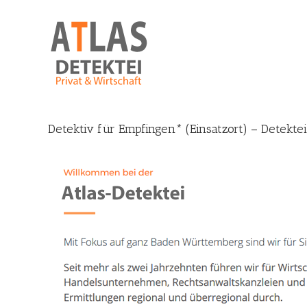
Skip
to
content
Detektiv für Empfingen* (Einsatzort) – Detekte