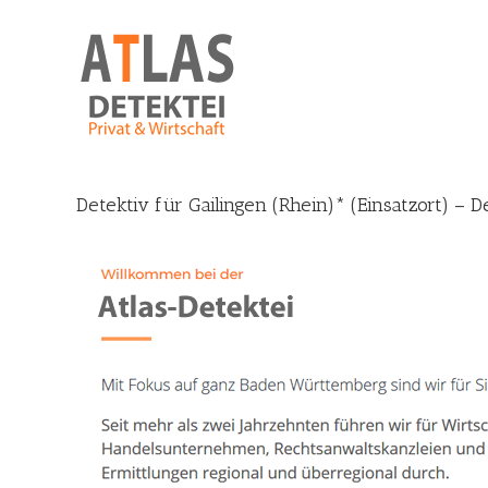
Skip
to
content
Detektiv für Gailingen (Rhein)* (Einsatzort) – 