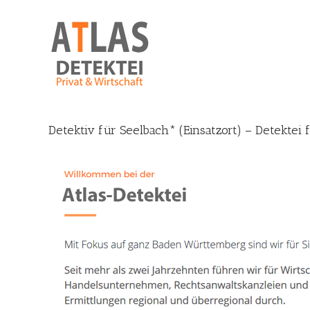
Skip
to
content
Detektiv für Seelbach* (Einsatzort) – Detektei