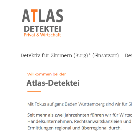
Skip
to
content
Detektiv für Zimmern (Burg)* (Einsatzort) – De