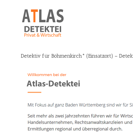
Skip
to
content
Detektiv für Böhmenkirch* (Einsatzort) – Detek