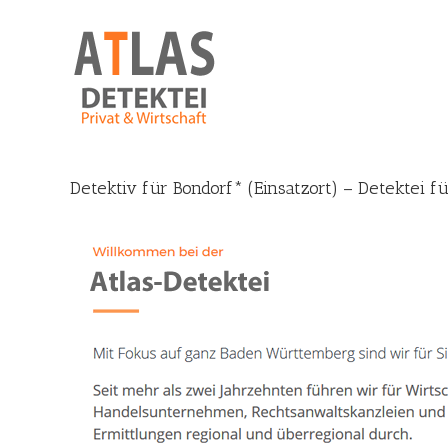
Skip
to
content
Detektiv für Bondorf* (Einsatzort) – Detektei f