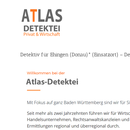
Skip
to
content
Detektiv für Ehingen (Donau)* (Einsatzort) – D