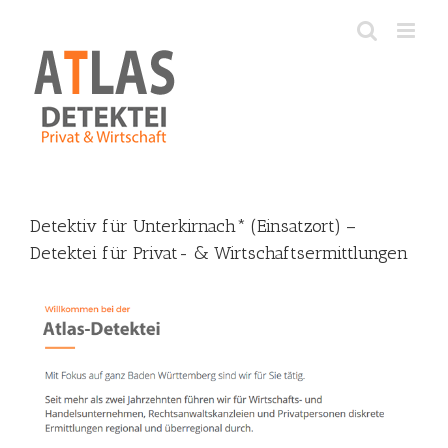
Skip
to
content
Detektiv für Unterkirnach* (Einsatzort) –
Detektei für Privat- & Wirtschaftsermittlungen